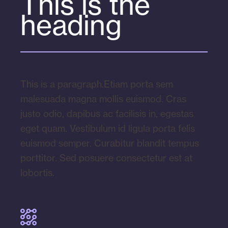
This is the
heading
This is a paragraph.Etiam porta sem
malesuada magna mollis euismod. Cras
justo odio, dapibus ac facilisis in, egestas
eget quam. Vestibulum id ligula porta felis
euismod semper. Curabitur blandit tempus
porttitor. Sed posuere consectetur est at
lobortis.