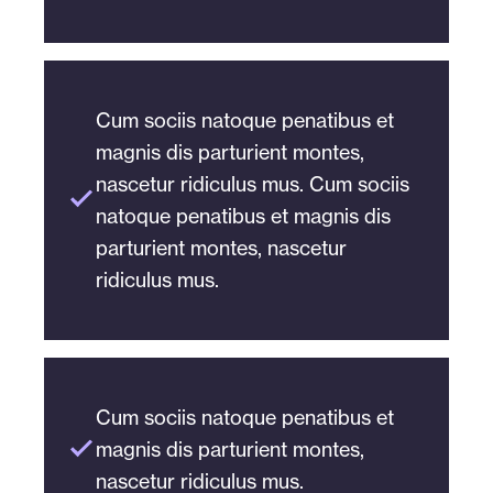
Aenean eu leo quam. Pellentesque
dolor auctor. Praesent commodo
ornare sem lacinia quam venenatis
cursus magna, vel scelerisque nisl
vestibulum. Vivamus sagittis lacus
consectetur et. Vestibulum id ligula
vel augue laoreet rutrum faucibus
porta felis euismod semper.
Cum sociis natoque penatibus et
dolor auctor. Praesent commodo
magnis dis parturient montes,
cursus magna, vel scelerisque nisl
nascetur ridiculus mus. Cum sociis
consectetur et. Vestibulum id ligula
natoque penatibus et magnis dis
porta felis euismod semper.
parturient montes, nascetur
ridiculus mus.
Cum sociis natoque penatibus et
magnis dis parturient montes,
nascetur ridiculus mus.