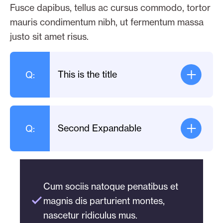
Fusce dapibus, tellus ac cursus commodo, tortor
mauris condimentum nibh, ut fermentum massa
justo sit amet risus.
This is the title
Q:
A:
Curabitur blandit tempus porttitor.
Cras mattis consectetur purus sit
Second Expandable
Q:
amet fermentum. Nullam quis risus
eget urna mollis ornare vel eu leo.
A:
Curabitur blandit tempus porttitor.
Aenean eu leo quam. Pellentesque
Cras mattis consectetur purus sit
ornare sem lacinia quam venenatis
Cum sociis natoque penatibus et
amet fermentum. Nullam quis risus
vestibulum. Vivamus sagittis lacus
magnis dis parturient montes,
eget urna mollis ornare vel eu leo.
vel augue laoreet rutrum faucibus
nascetur ridiculus mus.